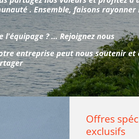
nauté . Ensemble, faisons rayonner l
e l'équipage ? ...
Rejoignez nous
re entreprise peut nous soutenir et 
artager
Offres spéc
exclusifs