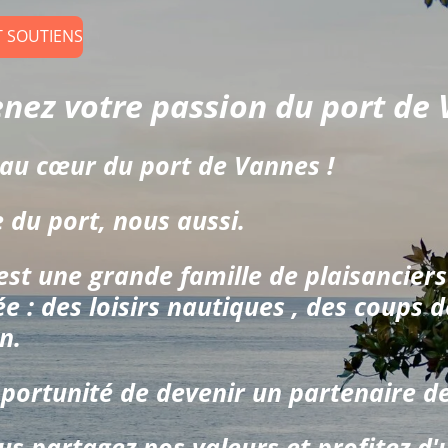
T SOUTIENS
tre passion du port de 
au cœur du port de Vannes !
 du port, nous aussi.
est une grande famille de plaisanciers 
e : des loisirs nautiques , des coups 
n.
pportunité de devenir un partenaire d
s partagez nos valeurs et profitez d'un