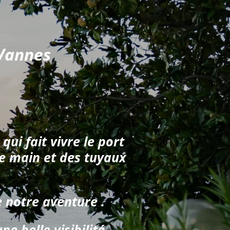
Vannes
qui fait vivre le port
de main et des tuyaux
e notre aventure .
e belle visibilité