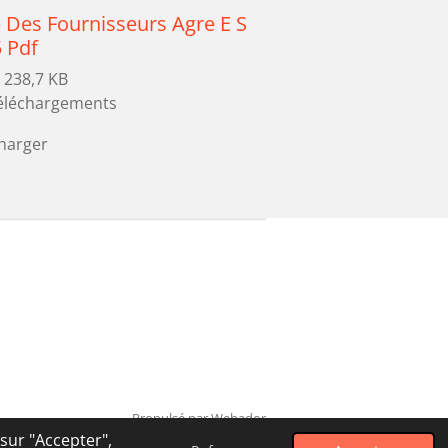
e Des Fournisseurs Agre E S
 Pdf
 238,7 KB
téléchargements
harger
Propulsé par
Webador
 sur "Accepter",